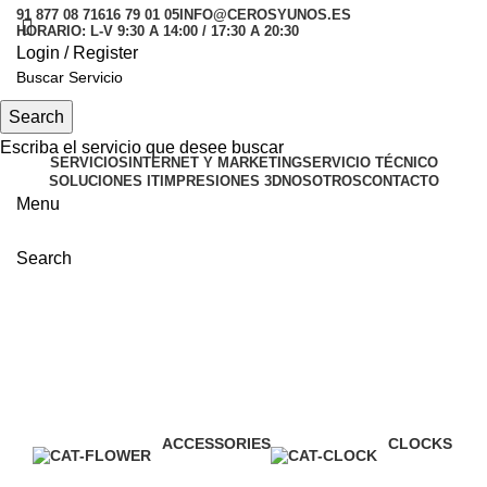
91 877 08 71
616 79 01 05
INFO@CEROSYUNOS.ES
HORARIO: L-V 9:30 A 14:00 / 17:30 A 20:30
Login / Register
Suscribirse
Search
Search
Escriba el servicio que desee buscar
SERVICIOS
INTERNET Y MARKETING
SERVICIO TÉCNICO
SOLUCIONES IT
IMPRESIONES 3D
NOSOTROS
CONTACTO
Menu
Search
Clocks
Categories
ACCESSORIES
CLOCKS
3 Products
1 Product