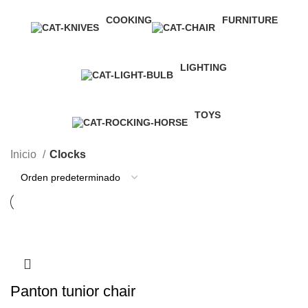
COOKING
FURNITURE
1 Product
5 Products
LIGHTING
1 Product
TOYS
1 Product
Inicio
Clocks
Panton tunior chair